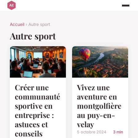
Accueil
› Autre sport
Autre sport
Créer une
Vivez une
communauté
aventure en
sportive en
montgolfière
entreprise :
au puy-en-
astuces et
velay
conseils
5 octobre 2024
3 min