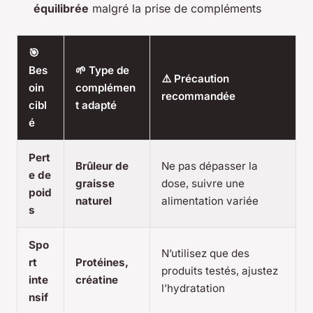
équilibrée
malgré la prise de compléments
🎯
Bes
🌱 Type de
⚠️ Précaution
oin
complémen
recommandée
cibl
t adapté
é
Pert
Brûleur de
Ne pas dépasser la
e de
graisse
dose, suivre une
poid
naturel
alimentation variée
s
Spo
N’utilisez que des
rt
Protéines,
produits testés, ajustez
inte
créatine
l’hydratation
nsif